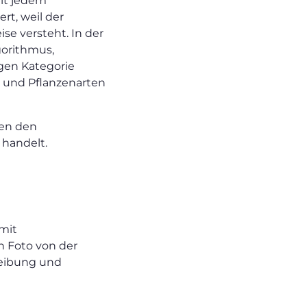
Mit jedem
rt, weil der
se versteht. In der
gorithmus,
gen Kategorie
n und Pflanzenarten
hen den
 handelt.
 mit
n Foto von der
reibung und