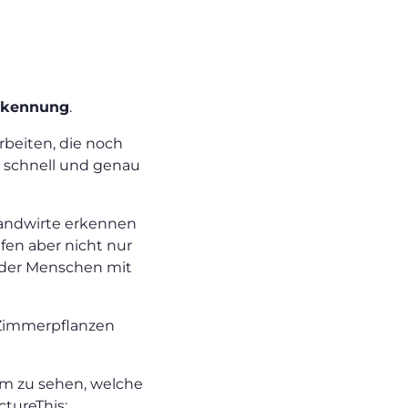
erkennung
.
rbeiten, die noch
t schnell und genau
Landwirte erkennen
fen aber nicht nur
oder Menschen mit
-)Zimmerpflanzen
um zu sehen, welche
ctureThis: