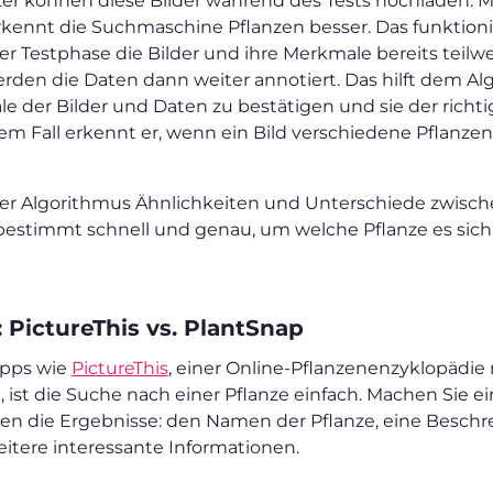
zer können diese Bilder während des Tests hochladen. 
rkennt die Suchmaschine Pflanzen besser. Das funktionie
r Testphase die Bilder und ihre Merkmale bereits teilwei
den die Daten dann weiter annotiert. Das hilft dem Al
 der Bilder und Daten zu bestätigen und sie der richti
em Fall erkennt er, wenn ein Bild verschiedene Pflanze
r Algorithmus Ähnlichkeiten und Unterschiede zwisc
bestimmt schnell und genau, um welche Pflanze es sich
 PictureThis vs. PlantSnap
 Apps wie
PictureThis
, einer Online-Pflanzenenzyklopädie
ist die Suche nach einer Pflanze einfach. Machen Sie ei
hen die Ergebnisse: den Namen der Pflanze, eine Besch
eitere interessante Informationen.