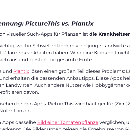
nnung: PictureThis vs. Plantix
on visueller Such-Apps für Pflanzen ist
die Krankheits
ichtig, weil in Schwellenländern viele junge Landwirte a
t Pflanzenkrankheiten haben. Wird eine Krankheit nich
 sich aus und zerstört die gesamte Ernte.
is und
Plantix
lösen einen großen Teil dieses Problems: 
 und erhalten die passenden Anbautipps. Diese Apps hel
en Landwirten. Auch andere Nutzer wie Hobbygärtner 
rofitieren davon.
schen beiden Apps: PictureThis wird häufiger für (Zier
 Nutzpflanzen.
n Apps dasselbe
Bild einer Tomatenpflanze
verglichen, 
r erkennt. Die Bilder unten zeigen die Ergebnisse von Pi