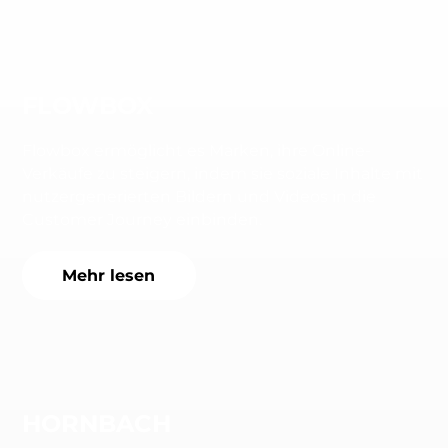
FLOWBOX
Flowbox ermöglicht es Marken, ihre Online-
Verkäufe zu steigern, indem sie soziale Inhalte mit
nutzergenerierten Bildern und Videos in die
Customer Journey einbinden.
Mehr lesen
HORNBACH