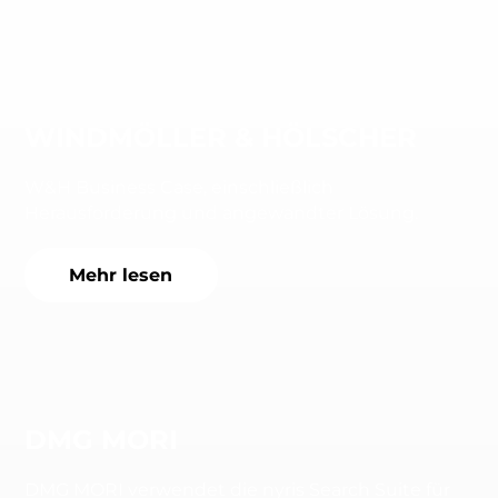
WINDMÖLLER & HÖLSCHER
W&H Business Case, einschließlich
Herausforderung und angewandter Lösung.
Mehr lesen
DMG MORI
DMG MORI verwendet die nyris Search Suite für