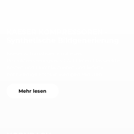
KAESER KOMPRESSOREN -
Synthetische Bildgenerierung
Kaeser automatisierte mit nyris
Produktrenderings aus CAD-Daten. Das senkte
Kosten und Durchlaufzeiten und lieferte
hochwertige Fotos in wenigen Minuten.
Mehr lesen